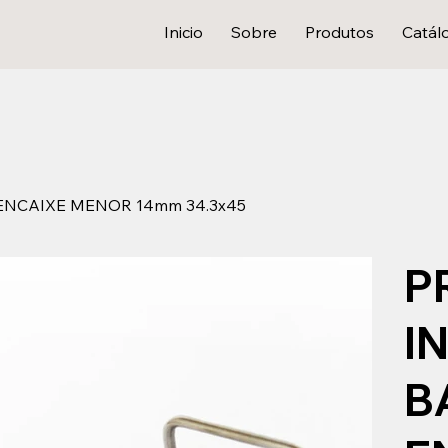
Inicio
Sobre
Produtos
Catál
 ENCAIXE MENOR 14mm 34.3x45
P
I
B