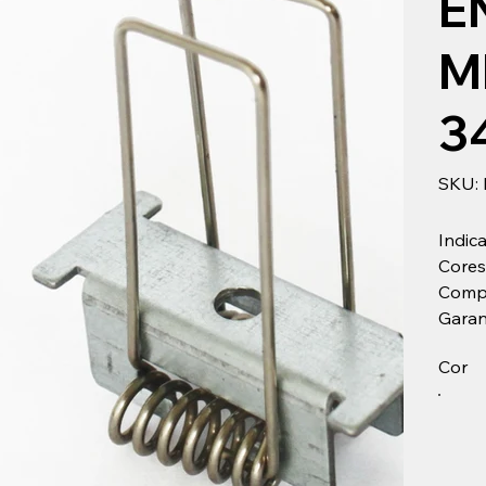
E
M
3
SKU:
Indi
Cores
Compr
Garan
Cor