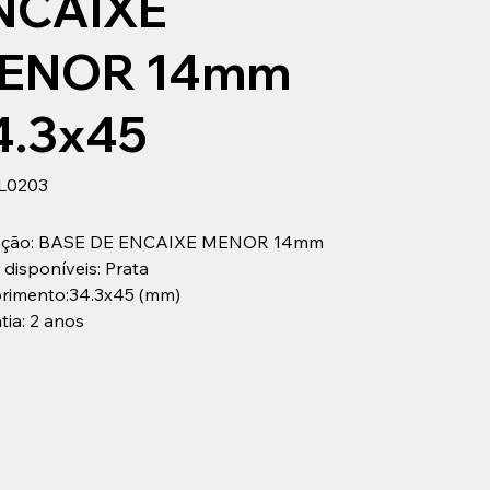
NCAIXE
ENOR 14mm
4.3x45
SKU
L0203
L0203
cação: BASE DE ENCAIXE MENOR 14mm
 disponíveis: Prata
imento:34.3x45 (mm)
tia: 2 anos