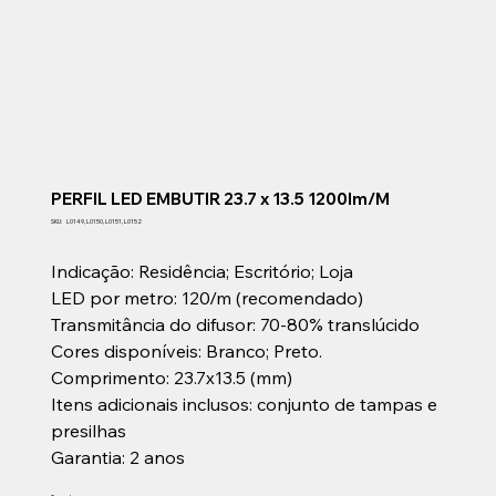
PERFIL LED EMBUTIR 23.7 x 13.5 1200lm/M
SKU
SKU:
L0149, L0150, L0151, L0152
L0149,
L0150,
L0151,
Indicação: Residência; Escritório; Loja
L0152
LED por metro: 120/m (recomendado)
Transmitância do difusor: 70-80% translúcido
Cores disponíveis: Branco; Preto.
Comprimento: 23.7x13.5 (mm)
Itens adicionais inclusos: conjunto de tampas e
presilhas
Garantia: 2 anos